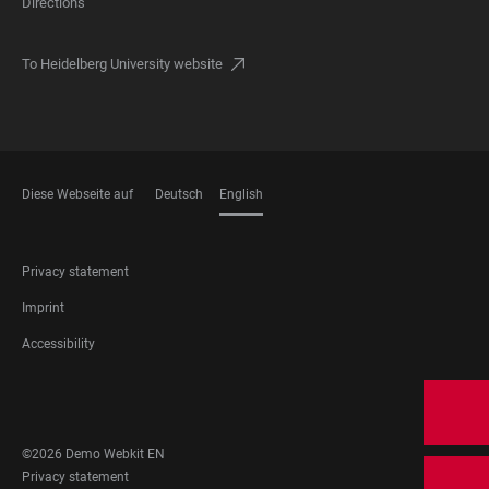
Directions
To Heidelberg University website
Diese Webseite auf
Deutsch
English
LANGUAGES
FOOTER
Privacy statement
LEGAL
Imprint
Accessibility
FOOTER
SOCIAL
MEDIA
©2026 Demo Webkit EN
FOOTER
Privacy statement