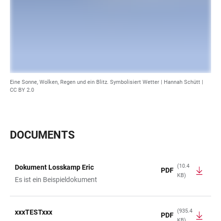
Eine Sonne, Wolken, Regen und ein Blitz. Symbolisiert Wetter | Hannah Schütt |
CC BY 2.0
DOCUMENTS
(10.4
Dokument Losskamp Eric
PDF
KB)
TABLE
Es ist ein Beispieldokument
(935.4
xxxTESTxxx
PDF
KB)