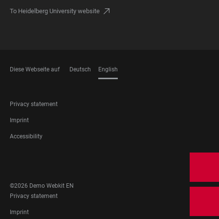
To Heidelberg University website
Diese Webseite auf
Deutsch
English
LANGUAGES
FOOTER
Privacy statement
LEGAL
Imprint
Accessibility
FOOTER
SOCIAL
MEDIA
©2026 Demo Webkit EN
FOOTER
Privacy statement
LEGAL
Imprint