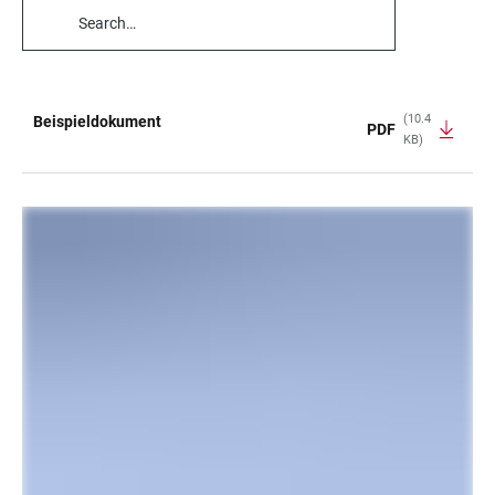
TABLE
FILTERS
(10.4
Beispieldokument
PDF
KB)
TABLE
LINKS