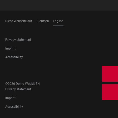
Diese Webseite auf
Deutsch
English
LANGUAGES
FOOTER
Privacy statement
LEGAL
Imprint
Accessibility
FOOTER
SOCIAL
MEDIA
©2026 Demo Webkit EN
FOOTER
Privacy statement
LEGAL
Imprint
Accessibility