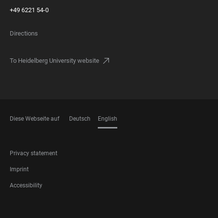
+49 6221 54-0
Directions
To Heidelberg University website
Diese Webseite auf
Deutsch
English
LANGUAGES
FOOTER
Privacy statement
LEGAL
Imprint
Accessibility
FOOTER