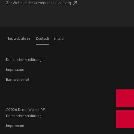
Zur Website der Universität Heidelberg
This website in
Deutsch
English
SPRACHEN
FOOTER
Datenschutzerklärung
LEGAL
Impressum
Barrierefreiheit
FOOTER
SOCIAL
MEDIA
©2026 Demo Webkit DE
FOOTER
Datenschutzerklärung
LEGAL
Impressum