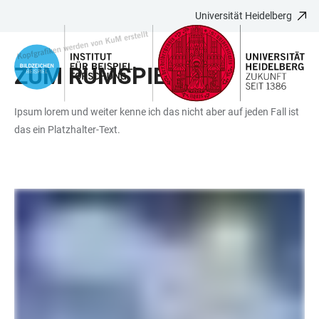
Universität Heidelberg
ZUM
HAUPTNAVIGATION
WEBSEITENSUCHE
LINKS
HAUPTINHALT
ÖFFNEN
ÖFFNEN
ZUR
ZUM RUMSPIELEN
BARRIEREFREIHEIT
Ipsum lorem und weiter kenne ich das nicht aber auf jeden Fall ist
das ein Platzhalter-Text.