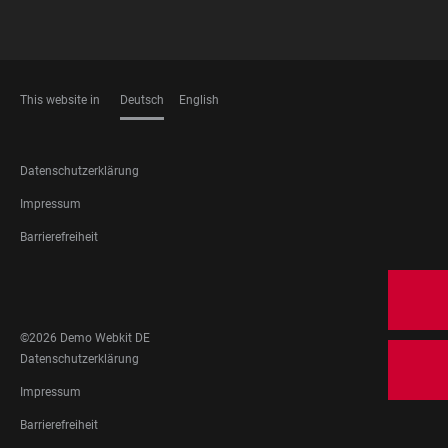
This website in
Deutsch
English
SPRACHEN
FOOTER
Datenschutzerklärung
LEGAL
Impressum
Barrierefreiheit
FOOTER
SOCIAL
MEDIA
©2026 Demo Webkit DE
FOOTER
Datenschutzerklärung
LEGAL
Impressum
Barrierefreiheit