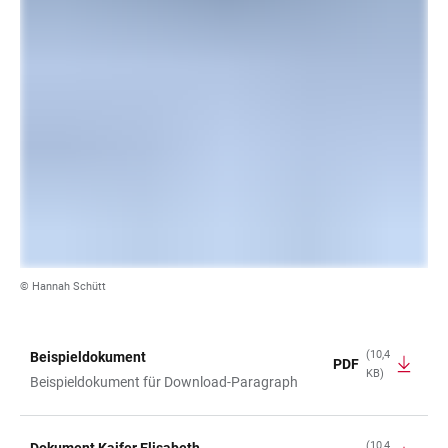
© Hannah Schütt
(10,4
Beispieldokument
PDF
KB)
TABELLE
Beispieldokument für Download-Paragraph
(10,4