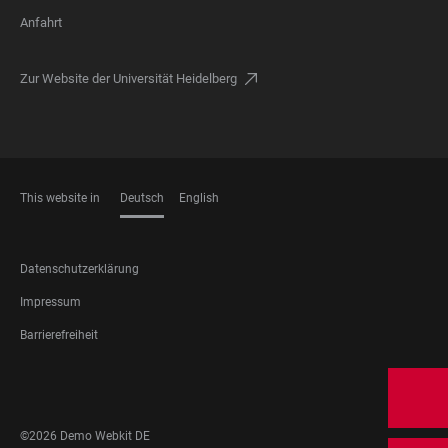
Anfahrt
Zur Website der Universität Heidelberg
This website in
Deutsch
English
SPRACHEN
FOOTER
Datenschutzerklärung
LEGAL
Impressum
Barrierefreiheit
FOOTER
SOCIAL
MEDIA
©2026 Demo Webkit DE