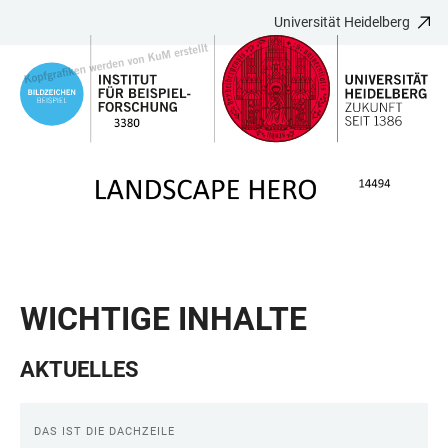
Universität Heidelberg
ZUM
HAUPTNAVIGATION
WEBSEITENSUCHE
LINKS
HAUPTINHALT
ÖFFNEN
ÖFFNEN
ZUR
BARRIEREFREIHEIT
WICHTIGE INHALTE
AKTUELLES
DAS IST DIE DACHZEILE