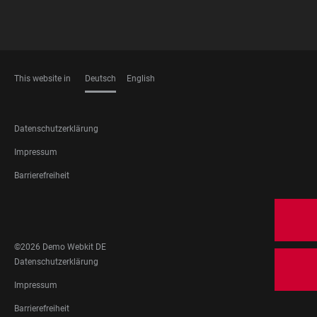
This website in
Deutsch
English
SPRACHEN
FOOTER
Datenschutzerklärung
LEGAL
Impressum
Barrierefreiheit
FOOTER
SOCIAL
MEDIA
©2026 Demo Webkit DE
FOOTER
Datenschutzerklärung
LEGAL
Impressum
Barrierefreiheit