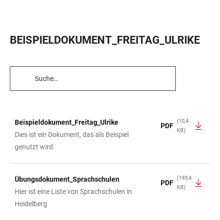
BEISPIELDOKUMENT_FREITAG_ULRIKE
TABELLENFILTER
(10,4
Beispieldokument_Freitag_Ulrike
PDF
KB)
TABELLE
Dies ist ein Dokument, das als Beispiel
genutzt wird.
(193,4
Übungsdokument_Sprachschulen
PDF
KB)
Hier ist eine Liste von Sprachschulen in
Heidelberg