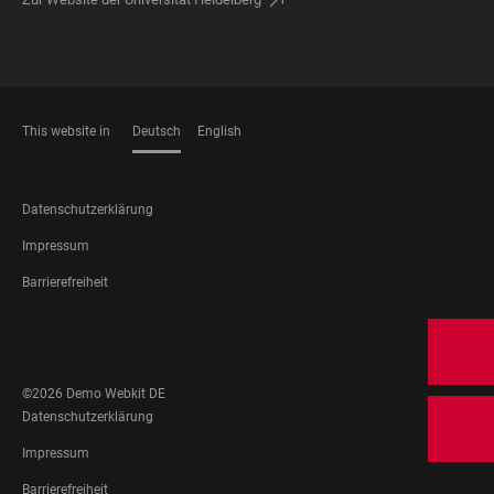
This website in
Deutsch
English
SPRACHEN
FOOTER
Datenschutzerklärung
LEGAL
Impressum
Barrierefreiheit
FOOTER
SOCIAL
MEDIA
©2026 Demo Webkit DE
FOOTER
Datenschutzerklärung
LEGAL
Impressum
Barrierefreiheit