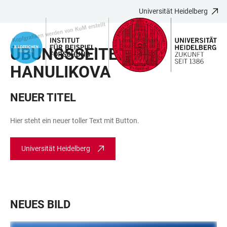
Universität Heidelberg
ZUM
HAUPTNAVIGATION
WEBSEITENSUCHE
LINKS
HAUPTINHALT
ÖFFNEN
ÖFFNEN
ZUR
ÜBUNGSSEITE
BARRIEREFREIHEIT
HANULIKOVA
NEUER TITEL
Hier steht ein neuer toller Text mit Button.
Universität Heidelberg
NEUES BILD