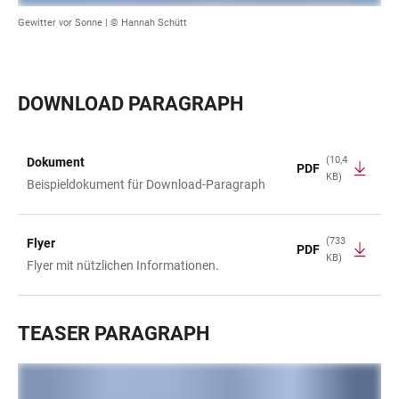
Gewitter vor Sonne |
© Hannah Schütt
DOWNLOAD PARAGRAPH
(10,4
Dokument
PDF
KB)
TABELLE
Beispieldokument für Download-Paragraph
(733
Flyer
PDF
KB)
Flyer mit nützlichen Informationen.
TEASER PARAGRAPH