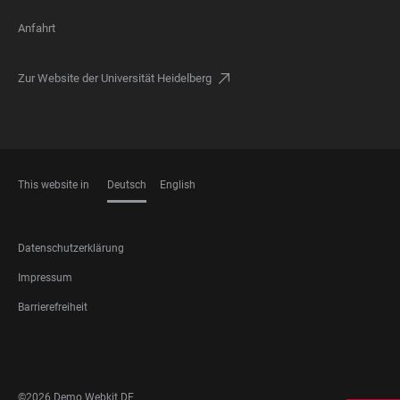
Anfahrt
Zur Website der Universität Heidelberg
This website in
Deutsch
English
SPRACHEN
FOOTER
Datenschutzerklärung
LEGAL
Impressum
Barrierefreiheit
FOOTER
SOCIAL
MEDIA
©2026 Demo Webkit DE