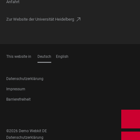
Anfahrt
Zur Website der Universität Heidelberg
This website in
Deutsch
English
SPRACHEN
FOOTER
Datenschutzerklärung
LEGAL
Impressum
Barrierefreiheit
FOOTER
SOCIAL
MEDIA
©2026 Demo Webkit DE
FOOTER
Datenschutzerklärung