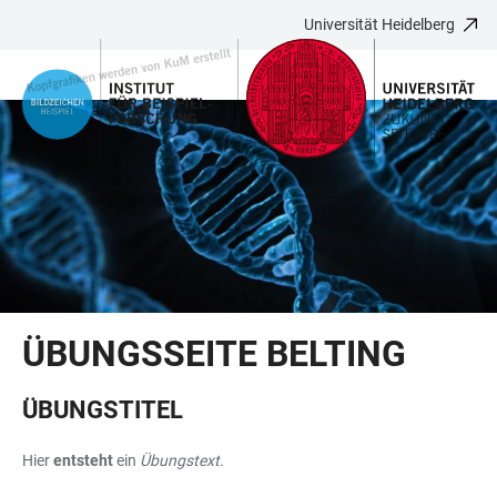
Universität Heidelberg
ZUM
HAUPTNAVIGATION
WEBSEITENSUCHE
LINKS
HAUPTINHALT
ÖFFNEN
ÖFFNEN
ZUR
BARRIEREFREIHEIT
ÜBUNGSSEITE BELTING
ÜBUNGSTITEL
Hier
entsteht
ein
Übungstext
.