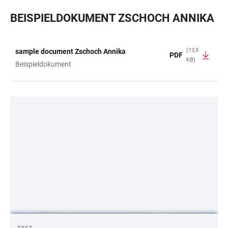
BEISPIELDOKUMENT ZSCHOCH ANNIKA
(13,9
sample document Zschoch Annika
PDF
KB)
TABELLE
Beispieldokument
LINKS