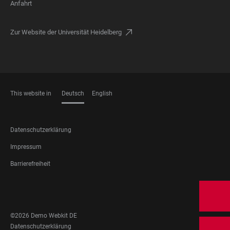
Anfahrt
Zur Website der Universität Heidelberg
This website in
Deutsch
English
SPRACHEN
FOOTER
Datenschutzerklärung
LEGAL
Impressum
Barrierefreiheit
FOOTER
SOCIAL
MEDIA
©2026 Demo Webkit DE
FOOTER
Datenschutzerklärung