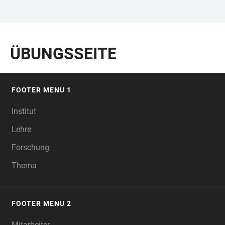
ZUM
HAUPTNAVIGATION
WEBSEITENSUCHE
LINKS
HAUPTINHALT
ÖFFNEN
ÖFFNEN
ZUR
ÜBUNGSSEITE
BARRIEREFREIHEIT
FOOTER MENU 1
FOOTER
Institut
Lehre
Forschung
Thema
FOOTER MENU 2
Mitarbeiter