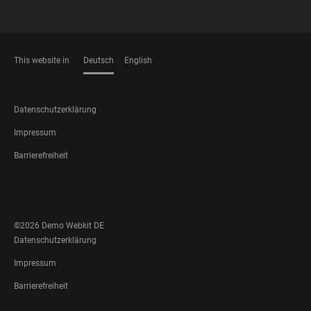
This website in
Deutsch
English
SPRACHEN
FOOTER
Datenschutzerklärung
LEGAL
Impressum
Barrierefreiheit
FOOTER
SOCIAL
MEDIA
©2026 Demo Webkit DE
FOOTER
Datenschutzerklärung
LEGAL
Impressum
Barrierefreiheit