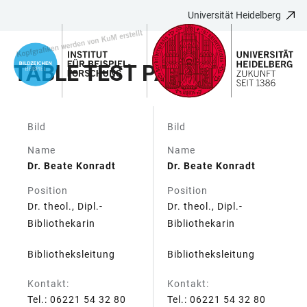
Universität Heidelberg
ZUM
HAUPTNAVIGATION
WEBSEITENSUCHE
LINKS
HAUPTINHALT
ÖFFNEN
ÖFFNEN
ZUR
TABLE TEST PAGE
BARRIEREFREIHEIT
Bild
Bild
TABELLE
Name
Name
Dr. Beate Konradt
Dr. Beate Konradt
Position
Position
Dr. theol., Dipl.-
Dr. theol., Dipl.-
Bibliothekarin
Bibliothekarin
Bibliotheksleitung
Bibliotheksleitung
Kontakt:
Kontakt:
Tel.: 06221 54 32 80
Tel.: 06221 54 32 80