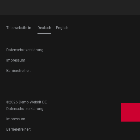
This website in
Deutsch
English
SPRACHEN
FOOTER
Datenschutzerklärung
LEGAL
Impressum
Barrierefreiheit
FOOTER
SOCIAL
MEDIA
©2026 Demo Webkit DE
FOOTER
Datenschutzerklärung
LEGAL
Impressum
Barrierefreiheit