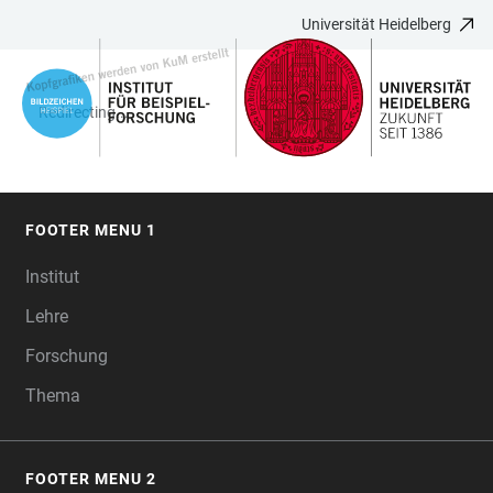
Universität Heidelberg
ZUM
HAUPTNAVIGATION
WEBSEITENSUCHE
LINKS
HAUPTINHALT
ÖFFNEN
ÖFFNEN
ZUR
BARRIEREFREIHEIT
Redirecting...
FOOTER MENU 1
FOOTER
Institut
Lehre
Forschung
Thema
FOOTER MENU 2