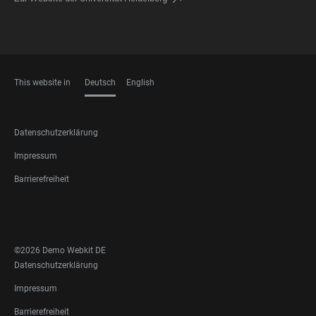
This website in
Deutsch
English
SPRACHEN
FOOTER
Datenschutzerklärung
LEGAL
Impressum
Barrierefreiheit
FOOTER
SOCIAL
MEDIA
©2026 Demo Webkit DE
FOOTER
Datenschutzerklärung
LEGAL
Impressum
Barrierefreiheit