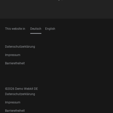
This website in
Deutsch
English
SPRACHEN
FOOTER
Datenschutzerklärung
LEGAL
Impressum
Barrierefreiheit
FOOTER
SOCIAL
MEDIA
©2026 Demo Webkit DE
FOOTER
Datenschutzerklärung
LEGAL
Impressum
Barrierefreiheit