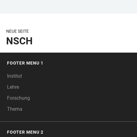
ZUM
HAUPTNAVIGATION
WEBSEITENSUCHE
LINKS
HAUPTINHALT
ÖFFNEN
ÖFFNEN
ZUR
BARRIEREFREIHEIT
NEUE SEITE
NSCH
FOOTER MENU 1
FOOTER
Institut
Lehre
Forschung
Thema
FOOTER MENU 2