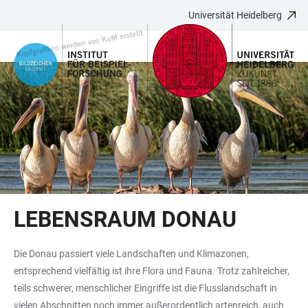
Universität Heidelberg
ZUM
HAUPTNAVIGATION
WEBSEITENSUCHE
LINKS
HAUPTINHALT
ÖFFNEN
ÖFFNEN
ZUR
BARRIEREFREIHEIT
LEBENSRAUM DONAU
Die Donau passiert viele Landschaften und Klimazonen,
entsprechend vielfältig ist ihre Flora und Fauna. Trotz zahlreicher,
teils schwerer, menschlicher Eingriffe ist die Flusslandschaft in
vielen Abschnitten noch immer außerordentlich artenreich, auch