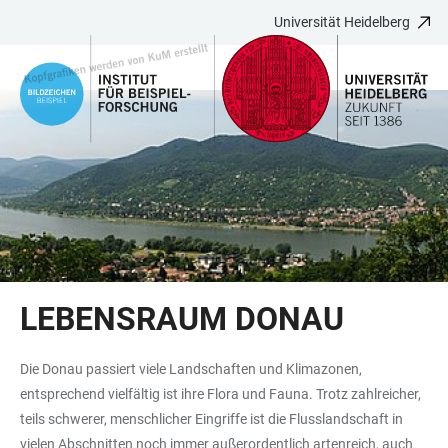
Universität Heidelberg
ZUM
HAUPTNAVIGATION
WEBSEITENSUCHE
LINKS
HAUPTINHALT
ÖFFNEN
ÖFFNEN
ZUR
BARRIEREFREIHEIT
LEBENSRAUM DONAU
Die Donau passiert viele Landschaften und Klimazonen,
entsprechend vielfältig ist ihre Flora und Fauna. Trotz zahlreicher,
teils schwerer, menschlicher Eingriffe ist die Flusslandschaft in
vielen Abschnitten noch immer außerordentlich artenreich, auch