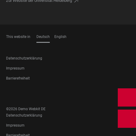
Zur Website der Universität Heidelberg
This website in
Deutsch
English
SPRACHEN
FOOTER
Datenschutzerklärung
LEGAL
Impressum
Barrierefreiheit
FOOTER
SOCIAL
MEDIA
©2026 Demo Webkit DE
FOOTER
Datenschutzerklärung
LEGAL
Impressum
Barrierefreiheit