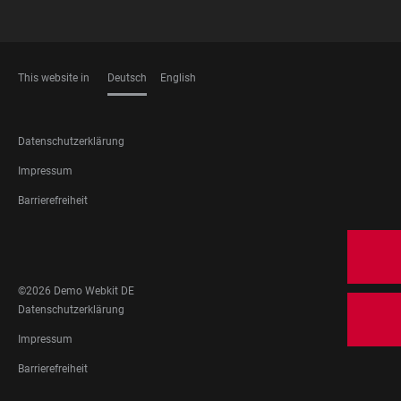
This website in
Deutsch
English
SPRACHEN
FOOTER
Datenschutzerklärung
LEGAL
Impressum
Barrierefreiheit
FOOTER
SOCIAL
MEDIA
©2026 Demo Webkit DE
FOOTER
Datenschutzerklärung
LEGAL
Impressum
Barrierefreiheit