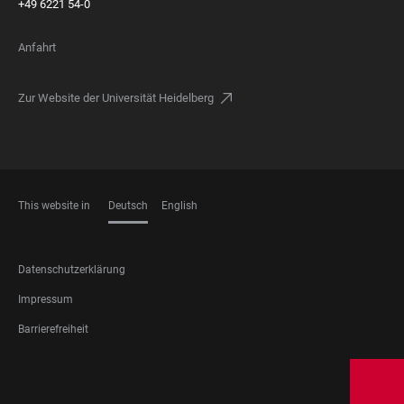
+49 6221 54-0
Anfahrt
Zur Website der Universität Heidelberg
This website in
Deutsch
English
SPRACHEN
FOOTER
Datenschutzerklärung
LEGAL
Impressum
Barrierefreiheit
FOOTER
SOCIAL