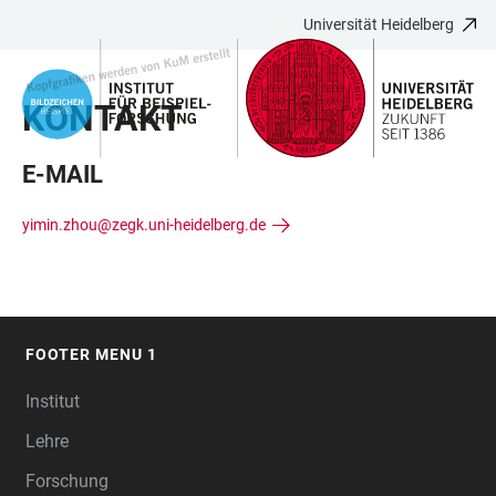
Universität Heidelberg
ZUM
HAUPTNAVIGATION
WEBSEITENSUCHE
LINKS
HAUPTINHALT
ÖFFNEN
ÖFFNEN
ZUR
KONTAKT
BARRIEREFREIHEIT
E-MAIL
yimin.zhou@zegk.uni-heidelberg.de
FOOTER MENU 1
FOOTER
Institut
Lehre
Forschung