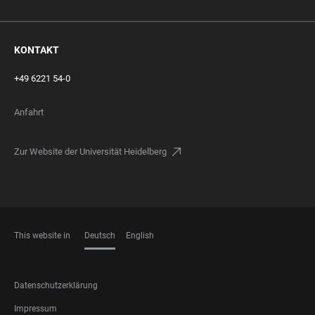
KONTAKT
+49 6221 54-0
Anfahrt
Zur Website der Universität Heidelberg
This website in
Deutsch
English
SPRACHEN
FOOTER
Datenschutzerklärung
LEGAL
Impressum