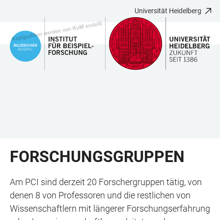
Universität Heidelberg
ZUM
HAUPTNAVIGATION
WEBSEITENSUCHE
LINKS
HAUPTINHALT
ÖFFNEN
ÖFFNEN
ZUR
BARRIEREFREIHEIT
FORSCHUNGSGRUPPEN
Am PCI sind derzeit 20 Forschergruppen tätig, von
denen 8 von Professoren und die restlichen von
Wissenschaftlern mit längerer Forschungserfahrung