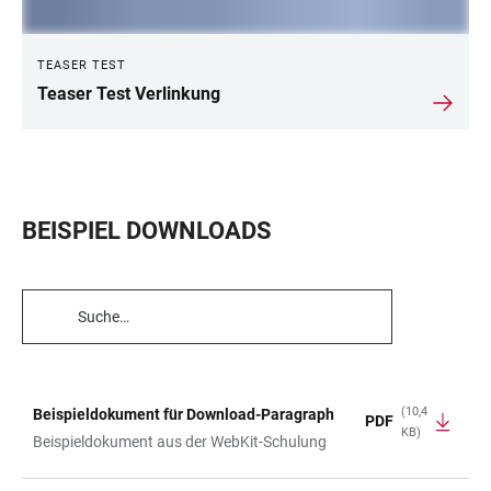
TEASER TEST
Teaser Test Verlinkung
BEISPIEL DOWNLOADS
TABELLENFILTER
(10,4
Beispieldokument für Download-Paragraph
PDF
KB)
TABELLE
Beispieldokument aus der WebKit-Schulung