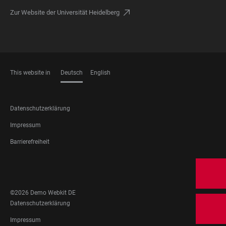
Zur Website der Universität Heidelberg
This website in
Deutsch
English
SPRACHEN
FOOTER
Datenschutzerklärung
LEGAL
Impressum
Barrierefreiheit
FOOTER
SOCIAL
MEDIA
©2026 Demo Webkit DE
FOOTER
Datenschutzerklärung
LEGAL
Impressum