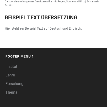
Cartoondarstellung einer Gewitterwolke mit Regen, Sonne und Blitz |
© Hannah
Schütt
BEISPIEL TEXT ÜBERSETZUNG
Hier steht ein Beispiel Text auf Deutsch und Englisch.
FOOTER MENU 1
FOOTER
Institut
Lehre
Forschung
Thema