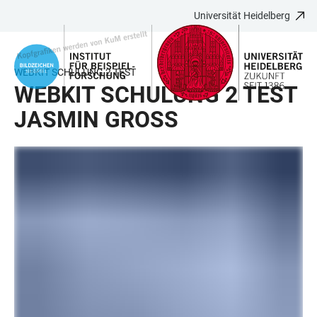
Universität Heidelberg
ZUM
HAUPTNAVIGATION
WEBSEITENSUCHE
LINKS
HAUPTINHALT
ÖFFNEN
ÖFFNEN
ZUR
BARRIEREFREIHEIT
WEBKIT SCHULUNG 2 TEST
WEBKIT SCHULUNG 2 TEST
JASMIN GROSS
LINKS