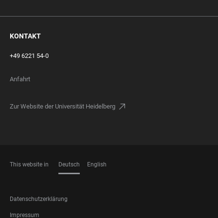
KONTAKT
+49 6221 54-0
Anfahrt
Zur Website der Universität Heidelberg
This website in
Deutsch
English
SPRACHEN
FOOTER
Datenschutzerklärung
LEGAL
Impressum