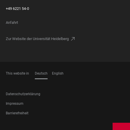
+49 6221 54-0
Anfahrt
Zur Website der Universität Heidelberg
This website in
Deutsch
English
SPRACHEN
FOOTER
Datenschutzerklärung
LEGAL
Impressum
Barrierefreiheit
FOOTER