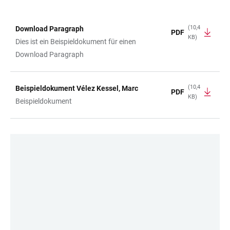
(10,4
Download Paragraph
PDF
KB)
TABELLE
Dies ist ein Beispieldokument für einen
Download Paragraph
(10,4
Beispieldokument Vélez Kessel, Marc
PDF
KB)
Beispieldokument
LINKS