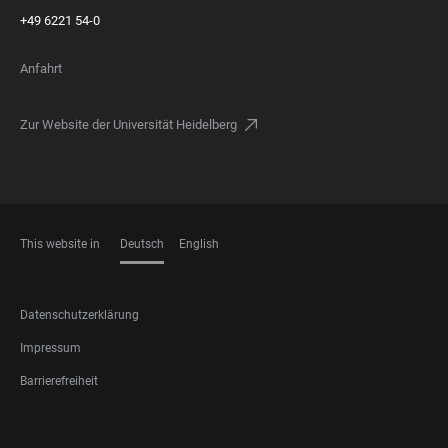
+49 6221 54-0
Anfahrt
Zur Website der Universität Heidelberg
This website in
Deutsch
English
SPRACHEN
FOOTER
Datenschutzerklärung
LEGAL
Impressum
Barrierefreiheit
FOOTER