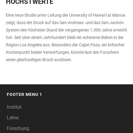
HÖCHSTWERTE
Eine neue Studie unter Leitung der University of Hawaiʻi at Mānoa
zeigt, dass der Druck auf das San-Andreas- und das San-Jacinto-
System den höchsten Stand der vergangenen 1.000 Jahre erreicht
hat. Seit über einem Jahrhundert blieb ein schweres Beben in der
Region Los Angeles aus. Besonders der Cajon Pass, ein kritischer
Knotenpunkt beider Verwerfungen, könnte laut den Forschern
einen gleichzeitigen Bruch auslösen.
FOOTER MENU 1
FOOTER
Institut
Lehre
Forschung