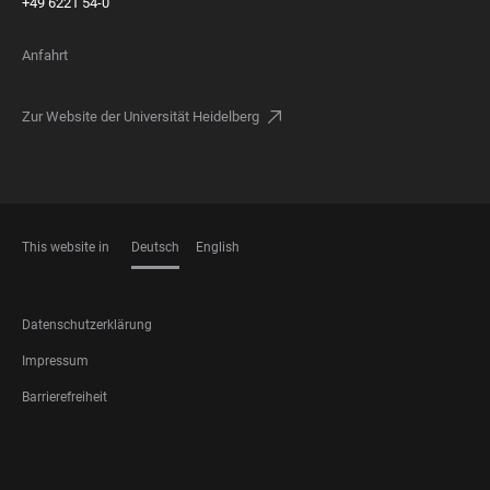
+49 6221 54-0
Anfahrt
Zur Website der Universität Heidelberg
This website in
Deutsch
English
SPRACHEN
FOOTER
Datenschutzerklärung
LEGAL
Impressum
Barrierefreiheit
FOOTER
SOCIAL