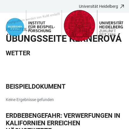
Universität Heidelberg
ZUM
HAUPTNAVIGATION
WEBSEITENSUCHE
LINKS
HAUPTINHALT
ÖFFNEN
ÖFFNEN
ZUR
BARRIEREFREIHEIT
PRAXISTEIL 2
ÜBUNGSSEITE KERNEROVÁ
WETTER
BEISPIELDOKUMENT
Keine Ergebnisse gefunden
ERDBEBENGEFAHR: VERWERFUNGEN IN
KALIFORNIEN ERREICHEN