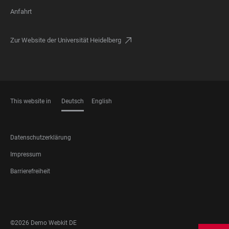
Anfahrt
Zur Website der Universität Heidelberg
This website in
Deutsch
English
SPRACHEN
FOOTER
Datenschutzerklärung
LEGAL
Impressum
Barrierefreiheit
FOOTER
SOCIAL
MEDIA
©2026 Demo Webkit DE