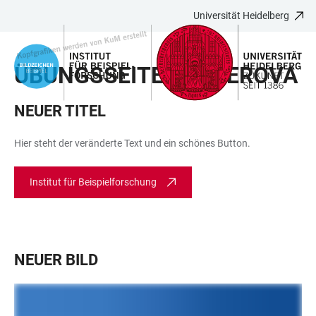
Universität Heidelberg
ZUM
HAUPTNAVIGATION
WEBSEITENSUCHE
LINKS
HAUPTINHALT
ÖFFNEN
ÖFFNEN
ZUR
ÜBUNGSSEITE KERNEROVA
BARRIEREFREIHEIT
NEUER TITEL
Hier steht der veränderte Text und ein schönes Button.
Institut für Beispielforschung
NEUER BILD