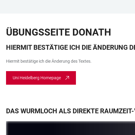
ZUM
HAUPTNAVIGATION
WEBSEITENSUCHE
LINKS
HAUPTINHALT
ÖFFNEN
ÖFFNEN
ZUR
ÜBUNGSSEITE DONATH
BARRIEREFREIHEIT
HIERMIT BESTÄTIGE ICH DIE ÄNDERUNG D
Hiermit bestätige ich die Änderung des Textes.
Uni Heidelberg Homepage
DAS WURMLOCH ALS DIREKTE RAUMZEIT-