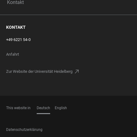
Kontakt
KONTAKT
+49 6221 54-0
Anfahrt
Zur Website der Universität Heidelberg
This website in
Deutsch
English
SPRACHEN
FOOTER
Datenschutzerklärung