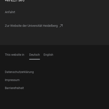
+49 6221 54-0
Anfahrt
Zur Website der Universität Heidelberg
This website in
Deutsch
English
SPRACHEN
FOOTER
Datenschutzerklärung
LEGAL
Impressum
Barrierefreiheit
FOOTER
SOCIAL