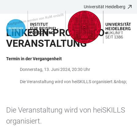
Universität Heidelberg
ZUM
HAUPTNAVIGATION
WEBSEITENSUCHE
LINKS
HAUPTINHALT
ÖFFNEN
ÖFFNEN
ZUR
LINKEDIN-PROFI INFO-
BARRIEREFREIHEIT
VERANSTALTUNG
Termin in der Vergangenheit
Donnerstag, 13. Juni 2024, 20:30 Uhr
Die Veranstaltung wird von heiSKILLS organisiert.&nbsp;
Die Veranstaltung wird von heiSKILLS
organisiert.